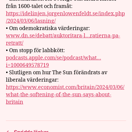
från 1600-talet och framåt:
https://idelinjen.jorgenlowenfeldt.se/index.php
/2024/03/06/lasning/
• Om odemokratiska värderingar:
www.dn.se/debatt/auktoritara-l…ratierna-pa-
retratt/
• Om stopp för labbkött:
podcasts.apple.com/se/podcast/what…
i=1000649578719
• Slutligen om hur The Sun förändrats av
liberala värderingar:
https://www.economist.com/britain/2024/03/06/
what-the-softening-of-the-sun-says-about-
britain