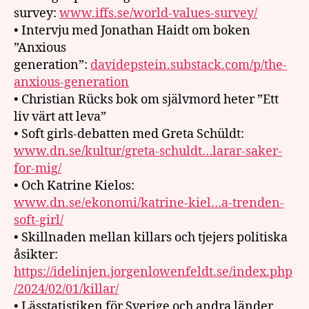
survey:
www.iffs.se/world-values-survey/
• Intervju med Jonathan Haidt om boken
”Anxious
generation”:
davidepstein.substack.com/p/the-
anxious-generation
• Christian Rücks bok om självmord heter ”Ett
liv värt att leva”
• Soft girls-debatten med Greta Schüldt:
www.dn.se/kultur/greta-schuldt…larar-saker-
for-mig/
• Och Katrine Kielos:
www.dn.se/ekonomi/katrine-kiel…a-trenden-
soft-girl/
• Skillnaden mellan killars och tjejers politiska
åsikter:
https://idelinjen.jorgenlowenfeldt.se/index.php
/2024/02/01/killar/
• Lässtatistiken för Sverige och andra länder