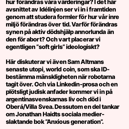
hur förändras våra värderingar? I det här
härn
avsnittet av Idélinjen ser vi in i framtiden
genom att studera formler för hur vår inre
miljö förändras över tid. Varför förändras
synen på aktiv dödshjälp annorlunda än
den för abort? Och vart placerar vi
egentligen ”soft girls” ideologiskt?
Här diskuterar vi även Sam Altmans
senaste utopi, world coin, som ska ID-
bestämma mänskligheten när robotarna
tagit över. Och via Linkedin-prosa och en
plötsligt judisk anfader kommer vi in på
argentinasvenskarnas liv och död i
Oberá/Villa Svea. Dessutom en del tankar
om Jonathan Haidts sociala medier-
slaktande bok ”Anxious generation”.