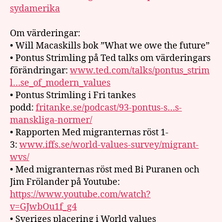
sydamerika
Om värderingar:
• Will Macaskills bok ”What we owe the future”
• Pontus Strimling på Ted talks om värderingars
förändringar:
www.ted.com/talks/pontus_strim
l…se_of_modern_values
• Pontus Strimling i Fri tankes
podd:
fritanke.se/podcast/93-pontus-s…s-
manskliga-normer/
• Rapporten Med migranternas röst 1-
3:
www.iffs.se/world-values-survey/migrant-
wvs/
• Med migranternas röst med Bi Puranen och
Jim Frölander på Youtube:
https://www.youtube.com/watch?
v=GJwbOu1f_g4
• Sveriges placering i World values