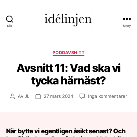
Sök
Meny
Idélinjen
•
Världen
kurerad
Kategorier
PODDAVSNITT
Avsnitt 11: Vad ska vi
tycka härnäst?
till
Av
JL
27 mars 2024
Inga kommentarer
Inläggsförfattare
Inläggsdatum
Avsn
11:
Vad
ska
vi
När bytte vi egentligen åsikt senast? Och
tyck