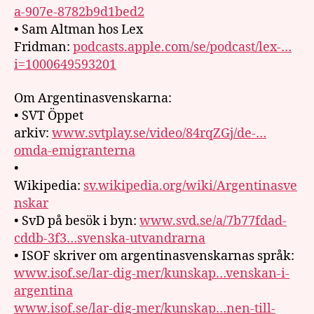
a-907e-8782b9d1bed2
• Sam Altman hos Lex
Fridman:
podcasts.apple.com/se/podcast/lex-…
i=1000649593201
Om Argentinasvenskarna:
• SVT Öppet
arkiv:
www.svtplay.se/video/84rqZGj/de-…
omda-emigranterna
•
Wikipedia:
sv.wikipedia.org/wiki/Argentinasve
nskar
• SvD på besök i byn:
www.svd.se/a/7b77fdad-
cddb-3f3…svenska-utvandrarna
• ISOF skriver om argentinasvenskarnas språk:
www.isof.se/lar-dig-mer/kunskap…venskan-i-
argentina
www.isof.se/lar-dig-mer/kunskap…nen-till-