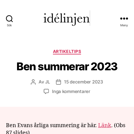
Sök
Meny
Idélinjen
•
Världen
kurerad
Kategorier
ARTIKELTIPS
Ben summerar 2023
Av
JL
15 december 2023
Inläggsförfattare
Inläggsdatum
till
Inga kommentarer
Ben
summerar
2023
Ben Evans årliga summering är här.
Länk
. (Obs
87 slides).