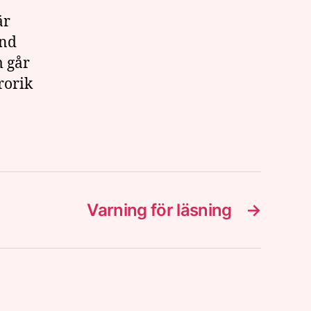
är
and
m går
rorik
Varning för läsning
→