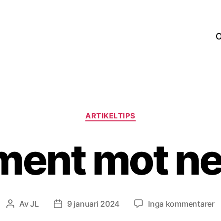
O
Kategorier
ARTIKELTIPS
ment mot ne
til
Av
JL
9 januari 2024
Inga kommentarer
Inläggsförfattare
Inläggsdatum
A