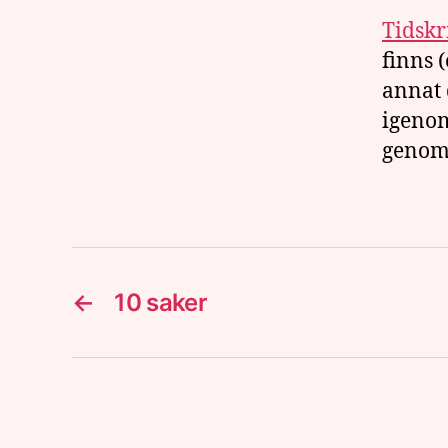
Tidskr
finns 
annat 
igenom
genomg
←
10 saker