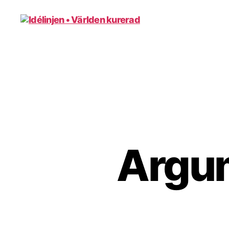
Idélinjen
•
Världen
kurerad
Argu