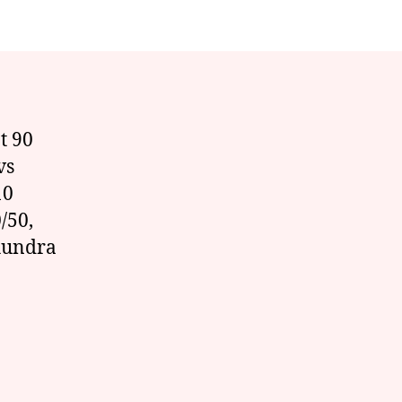
ot
edväxt
t 90
vs
10
/50,
åhundra