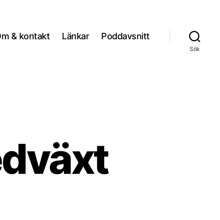
m & kontakt
Länkar
Poddavsnitt
Sök
dväxt
l
rgument