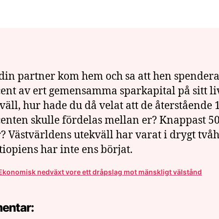
m
n
in partner kom hem och sa att hen spendera
ent av ert gemensamma sparkapital på sitt li
väll, hur hade du då velat att de återstående 
enten skulle fördelas mellan er? Knappast 50
r? Västvärldens utekväll har varat i drygt tv
Etiopiens har inte ens börjat.
Ekonomisk nedväxt vore ett dråpslag mot mänskligt välstånd
entar: