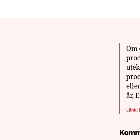
Om d
proc
utek
proc
elle
år, 
Länk:
Komm