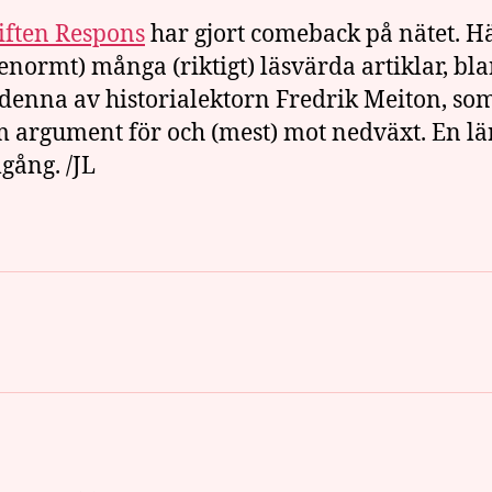
iften Respons
har gjort comeback på nätet. H
(enormt) många (riktigt) läsvärda artiklar, bl
denna av historialektorn Fredrik Meiton, so
 argument för och (mest) mot nedväxt. En lä
ång. /JL