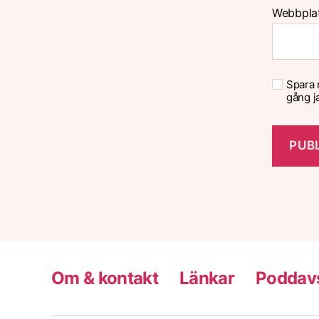
Webbpla
Spara 
gång j
Om & kontakt
Länkar
Poddavs